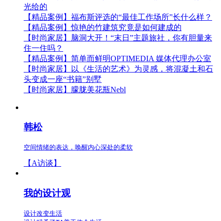
光给的
【精品案例】
福布斯评选的“最佳工作场所”长什么样？
【精品案例】
惊艳的竹建筑究竟是如何建成的
【时尚家居】
脑洞大开！“末日”主题旅社，你有胆量来
住一住吗？
【精品案例】
简单而鲜明OPTIMEDIA 媒体代理办公室
【时尚家居】
以《生活的艺术》为灵感，将混凝土和石
头变成一座“书籍”别墅
【时尚家居】
朦胧美花瓶Nebl
韩松
空间情绪的表达，唤醒内心深处的柔软
【A访谈】
我的设计观
设计改变生活
