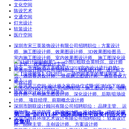
文化空间
陈设艺术
交通空间
灯光设计
软装设计
医疗空间
深圳市宋三英装饰设计有限公司
招聘职位：
方案设计
师、施工图设计师、效果图设计师、3D效果图绘图员、
室内施工图设计师、室内效果图设计师、 施工图深化设
计主管、 效果图设计主管
香港JR设计顾问公司
招聘职位：
软装设计师、设计部文
员、酒店客房设计师、 景观施工图设计师、 酒店会议方
案设计师
HDESIGN设计有限公司
招聘职位：
施工图设计师、物料
设计师、机电施工图设计师、深化设计师、后期/驻场设
计师、 项目经理、前期概念设计师
深圳市朗联设计顾问有限公司
招聘职位：
品牌主管、 运
营助理、陈设助理、陈设设计师、设计助理、 项目经理
第三届“BERYL杯”国际高端住宅设奖作品火热
深圳市朗昇环境艺术设计有限公司
招聘职位：
软装设计
征集中
师、品牌主管、主创设计师、 方案设计师