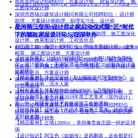
帝凯室内设计
招聘职位：
方案设计师、 软装设计师、 施
2018第三届百利玛“BERYL杯”国际高端住宅设计大奖，只为搭
工图深化设计师
深圳市西瑞尔建筑设计顾问有限公司
招聘职位：
设计师
助理、 方案设计师助理、助理实习生、设计师
星河第三空间·设计师之家启动仪式暨“匠”时代
深圳中艺兴隆装饰设计工程有限公司
招聘职位：
方案设
计师总监、 设计师总监、 方案设计师助理、施工图深化
下的极致家居设计论坛在深举办
设计师、效果图设计师、工程造价员
创艺园文旅（集团）
招聘职位：
手绘方案设计师、 业务
9月26日，由星河第三空间主办，深圳市室内设计师协会协办的星河
精英、 施工图设计师、方案设计师
【行业新闻】
“让设计回归创意”——小熊U租联合英特
鱼眼设计顾问（深圳）有限公司
招聘职位：
施工图高级
尔、设计师协会，于洲际酒店高峰对话“2018室内设计流
绘图员、室内施工图组长、 实习绘图员、3D室内设计效
行趋势”
果图绘图员、方案设计师
【精品案例】
冷元宝设计 | 天山国宾壹号院营销中心
深圳市糖果设计顾问有限公司
招聘职位：
工程总监、 设
——塞上江南，流水人家
计管理助理
【时尚家居】
搭配植物的 SPUTNIK-5 卫星咖啡桌
深圳市鼎图设计有限公司
招聘职位：
施工图设计师、主
【行业新闻】
关于开展2018年度工艺美术（室内设计）
笔设计师、方案设计师
高、中、初级专业技术资格评审工作的通知
深圳市经纬盛世建筑工程装饰设计有限公司
招聘职位：
【时尚家居】
过时几十年的水磨石卷土重来，这次变成
软装设计师、施工图（CAD）绘图员、 3D效果图绘图
了时尚大咖
员、软装设计销售
【精品案例】
占地12000㎡，美得像贵族庄园一样的足球
场
【设计知识】
阿宝色《如懿传》逆风翻盘，这命都是灯