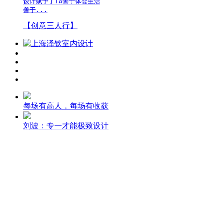
设计赋予了TA善于体会生活

善于...
【创意三人行】
每场有高人，每场有收获
刘波：专一才能极致设计