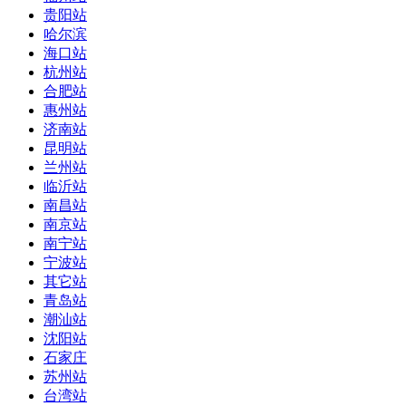
贵阳站
哈尔滨
海口站
杭州站
合肥站
惠州站
济南站
昆明站
兰州站
临沂站
南昌站
南京站
南宁站
宁波站
其它站
青岛站
潮汕站
沈阳站
石家庄
苏州站
台湾站