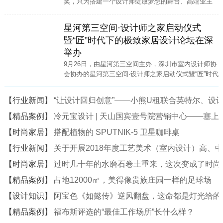
奖，只为搭建一个设计师绽放梦想的舞台、高端业主
寻找高端家装设计师的便捷通道。
星河第三空间·设计师之家启动仪式
暨“匠”时代下的极致家居设计论坛在深
举办
9月26日，由星河第三空间主办，深圳市室内设计师协
会协办的星河第三空间·设计师之家启动仪式暨“匠”时代
下的极致家居设计论坛在星河·第三空间二楼中庭隆重
举行。
【行业新闻】
“让设计回归创意”——小熊U租联合英特尔、设计
【精品案例】
冷元宝设计 | 天山国宾壹号院营销中心——塞
【时尚家居】
搭配植物的 SPUTNIK-5 卫星咖啡桌
【行业新闻】
关于开展2018年度工艺美术（室内设计）高、
【时尚家居】
过时几十年的水磨石卷土重来，这次变成了时尚
【精品案例】
占地12000㎡，美得像贵族庄园一样的足球场
【设计知识】
阿宝色《如懿传》逆风翻盘，这命都是灯光给的
【精品案例】
福布斯评选的“最佳工作场所”长什么样？