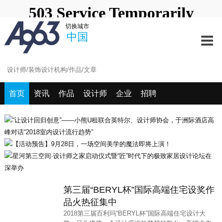
中国
深圳站
北京站
上海站
切换城市
澳门站
长春站
长沙站
常州站
中国
海口站
杭州站
合肥站
惠州站
宁波站
其它站
青岛站
潮汕站
武汉站
西安站
西宁站
厦门站
首页
资讯
作品
设计师
企业
招聘
第三届“BERYL杯”国际高端住宅设奖作
品火热征集中
2018第三届百利玛“BERYL杯”国际高端住宅设计大