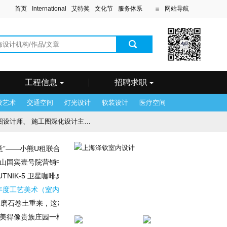
首页
International
艾特奖
文化节
服务体系
网站导航
滨
站
木齐站
站
工程信息
招聘求职
设艺术
交通空间
灯光设计
软装设计
医疗空间
图深化设计主管、 效果图设计主管
意”——小熊U租联合英特尔、设计师协会，于洲际酒店高峰对话“2018室
念设计师
 天山国宾壹号院营销中心——塞上江南，流水人家
TNIK-5 卫星咖啡桌
8年度工艺美术（室内设计）高、中、初级专业技术资格评审工作的通知
水磨石卷土重来，这次变成了时尚大咖
㎡，美得像贵族庄园一样的足球场