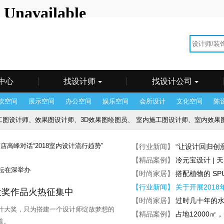
海站
广州站
州站
郴州站
成都站
东莞站
佛山站
福州站
贵阳站
哈尔
州站
济南站
昆明站
兰州站
临沂站
南昌站
南京站
南宁
汕站
沈阳站
石家庄
苏州站
台湾站
太原站
天津站
乌鲁
门站
香港站
徐州站
银川站
郑州站
中山站
重庆站
珠海
中心
找设计师
找设计公司
饮空间
展示空间
办公空间
娱乐空间
会所设计
文化空间
陈
设计师、效果图设计师、3D效果图绘图员、 室内施工图设计师、室内效果图设计师、 施工
酒店客房设计师、 景观施工图设计师、 酒店会议方案设计师
【行业新闻】
“让设计回归创
师、机电施工图设计师、深化设计师、后期/驻场设计师、 项目经理、前期概
【精品案例】
冷元宝设计 |
【时尚家居】
搭配植物的 SPU
助理、陈设助理、陈设设计师、设计助理、 项目经理
【行业新闻】
关于开展201
宅设奖作品火热征集中
品牌主管、主创设计师、 方案设计师
【时尚家居】
过时几十年的
宅设计大奖，只为搭建一个设计师绽放梦想的
【精品案例】
占地12000
图深化设计师
道。