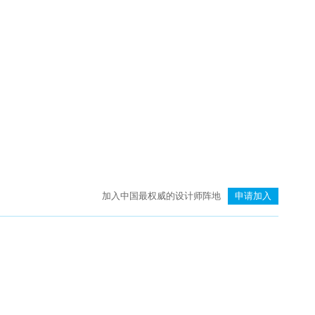
臻品空间设计（深圳）：万向·湖畔晓风
加入中国最权威的设计师阵地
申请加入
则灵艺术 | 上海龙湖天琅高定工作室：艺术即