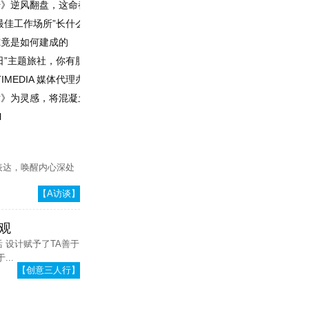
传》逆风翻盘，这命都是灯光给的
每场有高人，
刘波：专一才
每场有收获
能极致设计
最佳工作场所”长什么样？
究竟是如何建成的
程造价员
日”主题旅社，你有胆量来住一住吗？
IMEDIA 媒体代理办公室
》为灵感，将混凝土和石头变成一座“书籍”别墅
l
表达，唤醒内心深处
【A访谈】
观
 设计赋予了TA善于
...
【创意三人行】