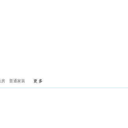
火泥炉
武汉赫本酒吧
板房
普通家装
更 多
荣记餐饮
简.素