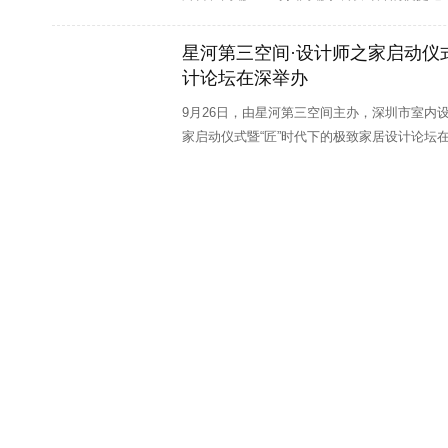
深圳市西瑞尔建筑设计顾问有限公司
招聘职位：
设计师助理
星河第三空间·设计师之家启动仪
深圳中艺兴隆装饰设计工程有限公司
招聘职位：
方案设计师
计论坛在深举办
创艺园文旅（集团）
招聘职位：
手绘方案设计师、 业务精英
9月26日，由星河第三空间主办，深圳市室内
家启动仪式暨“匠”时代下的极致家居设计论坛
鱼眼设计顾问（深圳）有限公司
招聘职位：
施工图高级绘图
深圳市糖果设计顾问有限公司
招聘职位：
工程总监、 设计管
深圳市鼎图设计有限公司
招聘职位：
施工图设计师、主笔设
深圳市经纬盛世建筑工程装饰设计有限公司
招聘职位：
软装