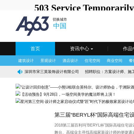
中国
深圳站
北京站
上
切换城市
澳门站
长春站
长沙站
常
中国
海口站
杭州站
合肥站
惠
宁波站
其它站
青岛站
潮
武汉站
西安站
西宁站
厦
首页
资讯中心
作品
建筑设计
景观设计
酒店设计
住宅空间
商业空间
餐
深圳市宋三英装饰设计有限公司
招聘职位：
方案设计师、施工图
香港JR设计顾问公司
招聘职位：
软装设计师、设计部文员、
HDESIGN设计有限公司
招聘职位：
施工图设计师、物料设计
深圳市朗联设计顾问有限公司
招聘职位：
品牌主管、 运营
第三届“BERYL杯”国际高端住
深圳市朗昇环境艺术设计有限公司
招聘职位：
软装设计师、
2018第三届百利玛“BERYL杯”国际高端住
帝凯室内设计
招聘职位：
方案设计师、 软装设计师、 施工
舞台、高端业主寻找高端家装设计师的便捷通