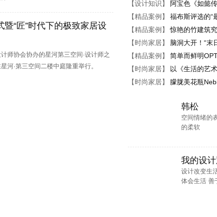
【设计知识】
阿宝色《如懿
、 方案设计师助理、助理实习生、设计师
【精品案例】
福布斯评选的“
式暨“匠”时代下的极致家居设
【精品案例】
惊艳的竹建筑
总监、 设计师总监、 方案设计师助理、施工图深化设计师、效果图设计师、工
【时尚家居】
脑洞大开！“末
、 施工图设计师、方案设计师
设计师协会协办的星河第三空间·设计师之
【精品案例】
简单而鲜明OPT
在星河·第三空间二楼中庭隆重举行。
【时尚家居】
以《生活的艺术
员、室内施工图组长、 实习绘图员、3D室内设计效果图绘图员、方案设计师
【时尚家居】
朦胧美花瓶Neb
理助理
韩松
计师、方案设计师
空间情绪的
的柔软
设计师、施工图（CAD）绘图员、 3D效果图绘图员、软装设计销售
我的设计
设计改变生活
体会生活 善于