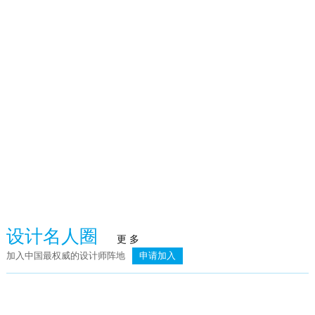
火泥炉
武汉赫本酒吧
臻品空间设计（深圳）：万向·湖畔晓风
荣记餐饮
设计名人圈
更 多
加入中国最权威的设计师阵地
申请加入
简.素
则灵艺术 | 上海龙湖天琅高定工