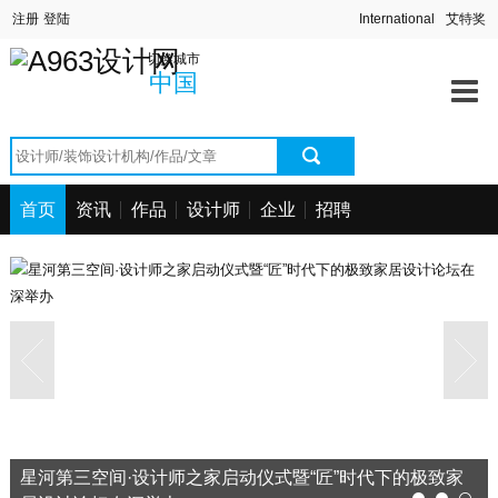
首页
中国
深圳站
北京站
上海站
切换城市
澳门站
长春站
长沙站
常州站
资讯中心
中国
海口站
杭州站
合肥站
惠州站
宁波站
其它站
青岛站
潮汕站
作品中心
武汉站
西安站
西宁站
厦门站
找设计师
首页
资讯
作品
设计师
企业
招聘
找设计公司
工程信息
招聘求职
星河第三空间·设计师之家启动仪式暨“匠”时代下的极致家