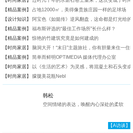
【时尚家居】
过时几十年的水磨石卷土重来，这次变成了时尚
【精品案例】
占地12000㎡，美得像贵族庄园一样的足球场
【设计知识】
阿宝色《如懿传》逆风翻盘，这命都是灯光给的
【精品案例】
福布斯评选的“最佳工作场所”长什么样？
【精品案例】
惊艳的竹建筑究竟是如何建成的
【时尚家居】
脑洞大开！“末日”主题旅社，你有胆量来住一住
【精品案例】
简单而鲜明OPTIMEDIA 媒体代理办公室
【时尚家居】
以《生活的艺术》为灵感，将混凝土和石头变成一
【时尚家居】
朦胧美花瓶Nebl
韩松
空间情绪的表达，唤醒内心深处的柔软
【A访谈】