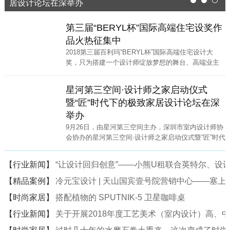
居设计论坛在深举办
1
2
3
第三届“BERYL杯”国际高端住宅设奖作
品火热征集中
2018第三届百利玛“BERYL杯”国际高端住宅设计大
奖，只为搭建一个设计师绽放梦想的舞台、高端业主
寻找高端家装设计师的便捷通道。
星河第三空间·设计师之家启动仪式
暨“匠”时代下的极致家居设计论坛在深
举办
9月26日，由星河第三空间主办，深圳市室内设计师协
会协办的星河第三空间·设计师之家启动仪式暨“匠”时代
下的极致家居设计论坛在星河·第三空间二楼中庭隆重
举行。
【行业新闻】
“让设计回归创意”——小熊U租联合英特尔、设计
【精品案例】
冷元宝设计 | 天山国宾壹号院营销中心——塞
【时尚家居】
搭配植物的 SPUTNIK-5 卫星咖啡桌
【行业新闻】
关于开展2018年度工艺美术（室内设计）高、