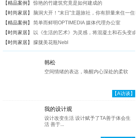
【精品案例】
惊艳的竹建筑究竟是如何建成的
【时尚家居】
脑洞大开！“末日”主题旅社，你有胆量来住一住
【精品案例】
简单而鲜明OPTIMEDIA 媒体代理办公室
【时尚家居】
以《生活的艺术》为灵感，将混凝土和石头变成一
【时尚家居】
朦胧美花瓶Nebl
韩松
空间情绪的表达，唤醒内心深处的柔软
【A访谈】
我的设计观
设计改变生活 设计赋予了TA善于体会生
活 善于...