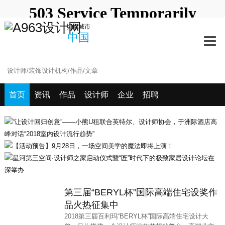
中国
深圳站
北京站
上海站
切换城市
澳门站
长春站
长沙站
常州站
中国
海口站
杭州站
合肥站
惠州站
宁波站
其它站
青岛站
潮汕站
武汉站
西安站
西宁站
厦门站
首页
资讯
作品
设计师
企业
招聘
第三届“BERYL杯”国际高端住宅设奖作
品火热征集中
2018第三届百利玛“BERYL杯”国际高端住宅设计大