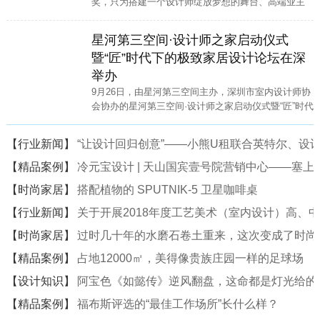
奖，只为搭建一个设计师绽放梦想的舞台、高端业主
寻找高端家装设计师的便捷通道。
星河第三空间·设计师之家启动仪式
暨“匠”时代下的极致家居设计论坛在深
举办
9月26日，由星河第三空间主办，深圳市室内设计师协
会协办的星河第三空间·设计师之家启动仪式暨“匠”时代
下的极致家居设计论坛在星河·第三空间二楼中庭隆重
举行。
【行业新闻】
“让设计回归创意”——小熊U租联合英特尔、设计
【精品案例】
冷元宝设计 | 天山国宾壹号院营销中心——塞
【时尚家居】
搭配植物的 SPUTNIK-5 卫星咖啡桌
【行业新闻】
关于开展2018年度工艺美术（室内设计）高、
【时尚家居】
过时几十年的水磨石卷土重来，这次变成了时尚
【精品案例】
占地12000㎡，美得像贵族庄园一样的足球场
【设计知识】
阿宝色《如懿传》逆风翻盘，这命都是灯光给的
【精品案例】
福布斯评选的“最佳工作场所”长什么样？