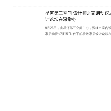
深圳市西瑞尔建筑设计顾问有限公司
招聘职位：
设计师助理
星河第三空间·设计师之家启动仪
深圳中艺兴隆装饰设计工程有限公司
招聘职位：
方案设计师
计论坛在深举办
创艺园文旅（集团）
招聘职位：
手绘方案设计师、 业务精英
9月26日，由星河第三空间主办，深圳市室内
家启动仪式暨“匠”时代下的极致家居设计论坛
鱼眼设计顾问（深圳）有限公司
招聘职位：
施工图高级绘图
深圳市糖果设计顾问有限公司
招聘职位：
工程总监、 设计管
深圳市鼎图设计有限公司
招聘职位：
施工图设计师、主笔设
深圳市经纬盛世建筑工程装饰设计有限公司
招聘职位：
软装