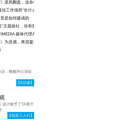
传》逆风翻盘，这命都是灯光给的
每场有高人，
刘波：专一才
每场有收获
能极致设计
最佳工作场所”长什么样？
究竟是如何建成的
程造价员
日”主题旅社，你有胆量来住一住吗？
IMEDIA 媒体代理办公室
》为灵感，将混凝土和石头变成一座“书籍”别墅
l
表达，唤醒内心深处
【A访谈】
观
 设计赋予了TA善于
...
【创意三人行】