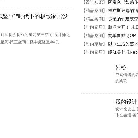
【设计知识】
阿宝色《如懿
、 方案设计师助理、助理实习生、设计师
【精品案例】
福布斯评选的“
式暨“匠”时代下的极致家居设
【精品案例】
惊艳的竹建筑
总监、 设计师总监、 方案设计师助理、施工图深化设计师、效果图设计师、工
【时尚家居】
脑洞大开！“末
、 施工图设计师、方案设计师
设计师协会协办的星河第三空间·设计师之
【精品案例】
简单而鲜明OPT
在星河·第三空间二楼中庭隆重举行。
【时尚家居】
以《生活的艺术
员、室内施工图组长、 实习绘图员、3D室内设计效果图绘图员、方案设计师
【时尚家居】
朦胧美花瓶Neb
理助理
韩松
计师、方案设计师
空间情绪的
的柔软
设计师、施工图（CAD）绘图员、 3D效果图绘图员、软装设计销售
我的设计
设计改变生活
体会生活 善于