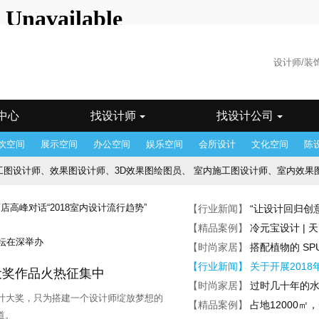
海站
广州站
州站
郴州站
成都站
东莞站
佛山站
福州站
贵阳站
哈尔
州站
济南站
昆明站
兰州站
临沂站
南昌站
南京站
南宁
汕站
沈阳站
石家庄
苏州站
台湾站
太原站
天津站
乌鲁
门站
香港站
徐州站
银川站
郑州站
中山站
重庆站
珠海
中心
找设计师
找设计公司
饮空间
展示空间
办公空间
娱乐空间
会所设计
文化空间
陈
设计师、效果图设计师、3D效果图绘图员、 室内施工图设计师、室内效果图设计师、 施工
酒店客房设计师、 景观施工图设计师、 酒店会议方案设计师
【行业新闻】
“让设计回归创
师、机电施工图设计师、深化设计师、后期/驻场设计师、 项目经理、前期概
【精品案例】
冷元宝设计 |
【时尚家居】
搭配植物的 SPU
助理、陈设助理、陈设设计师、设计助理、 项目经理
【行业新闻】
关于开展201
宅设奖作品火热征集中
品牌主管、主创设计师、 方案设计师
【时尚家居】
过时几十年的
宅设计大奖，只为搭建一个设计师绽放梦想的
【精品案例】
占地12000
图深化设计师
道。