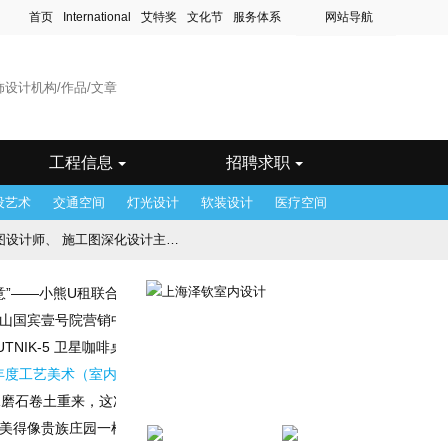
首页
International
艾特奖
文化节
服务体系
网站导航
滨
站
木齐站
站
工程信息
招聘求职
设艺术
交通空间
灯光设计
软装设计
医疗空间
图深化设计主管、 效果图设计主管
意”——小熊U租联合英特尔、设计师协会，于洲际酒店高峰对话“2018室
念设计师
 天山国宾壹号院营销中心——塞上江南，流水人家
TNIK-5 卫星咖啡桌
8年度工艺美术（室内设计）高、中、初级专业技术资格评审工作的通知
水磨石卷土重来，这次变成了时尚大咖
㎡，美得像贵族庄园一样的足球场