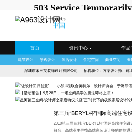
中国
深圳站
北京站
上
切换城市
澳门站
长春站
长沙站
常
中国
海口站
杭州站
合肥站
惠
宁波站
其它站
青岛站
潮
武汉站
西安站
西宁站
厦
首页
资讯中心
作品
建筑设计
景观设计
酒店设计
住宅空间
商业空间
餐
深圳市宋三英装饰设计有限公司
招聘职位：
方案设计师、施工图
香港JR设计顾问公司
招聘职位：
软装设计师、设计部文员、
HDESIGN设计有限公司
招聘职位：
施工图设计师、物料设计
深圳市朗联设计顾问有限公司
招聘职位：
品牌主管、 运营
第三届“BERYL杯”国际高端住
深圳市朗昇环境艺术设计有限公司
招聘职位：
软装设计师、
2018第三届百利玛“BERYL杯”国际高端住
帝凯室内设计
招聘职位：
方案设计师、 软装设计师、 施工
舞台、高端业主寻找高端家装设计师的便捷通