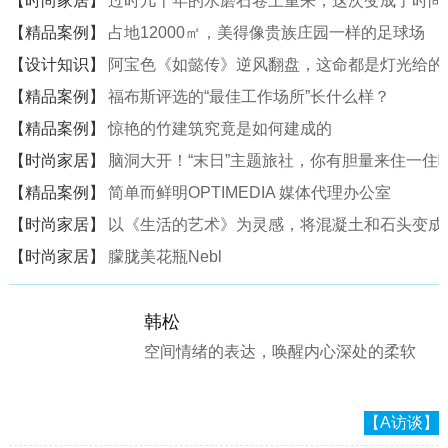
【时尚家居】
过时几十年的水磨石卷土重来，这次变成了时尚
【精品案例】
占地12000㎡，美得像贵族庄园一样的足球场
【设计知识】
阿宝色《如懿传》逆风翻盘，这命都是灯光给的
【精品案例】
福布斯评选的“最佳工作场所”长什么样？
【精品案例】
惊艳的竹建筑究竟是如何建成的
【时尚家居】
脑洞大开！“末日”主题旅社，你有胆量来住一住
【精品案例】
简单而鲜明OPTIMEDIA 媒体代理办公室
【时尚家居】
以《生活的艺术》为灵感，将混凝土和石头变成一
【时尚家居】
朦胧美花瓶Nebl
韩松
空间情绪的表达，唤醒内心深处的柔软
【A访谈】