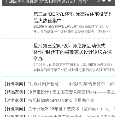
于洲际酒店高峰对话“2018室内设计流行趋势”
1
2
3
第三届“BERYL杯”国际高端住宅设奖作
品火热征集中
2018第三届百利玛“BERYL杯”国际高端住宅设计大
奖，只为搭建一个设计师绽放梦想的舞台、高端业主
寻找高端家装设计师的便捷通道。
星河第三空间·设计师之家启动仪式
暨“匠”时代下的极致家居设计论坛在深
举办
9月26日，由星河第三空间主办，深圳市室内设计师协
会协办的星河第三空间·设计师之家启动仪式暨“匠”时代
下的极致家居设计论坛在星河·第三空间二楼中庭隆重
举行。
【行业新闻】
“让设计回归创意”——小熊U租联合英特尔、设计
【精品案例】
冷元宝设计 | 天山国宾壹号院营销中心——塞
【时尚家居】
搭配植物的 SPUTNIK-5 卫星咖啡桌
【行业新闻】
关于开展2018年度工艺美术（室内设计）高、