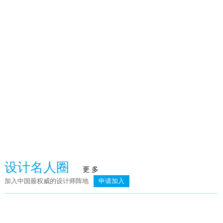
火泥炉
武汉赫本酒吧
臻品空间设计（深圳）：万向·湖畔晓风
荣记餐饮
设计名人圈
更 多
加入中国最权威的设计师阵地
申请加入
简.素
则灵艺术 | 上海龙湖天琅高定工