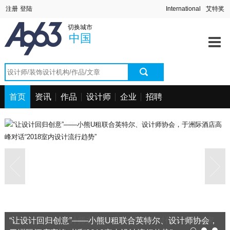
首页
中国
深圳站
北京站
上海站
切换城市
澳门站
长春站
长沙站
常州站
资讯中心
中国
海口站
杭州站
合肥站
惠州站
宁波站
其它站
青岛站
潮汕站
作品中心
武汉站
西安站
西宁站
厦门站
找设计师
首页
资讯
作品
设计师
企业
招聘
找设计公司
工程信息
招聘求职
“让设计回归创意”——小熊U租联合英特尔、设计师协会，