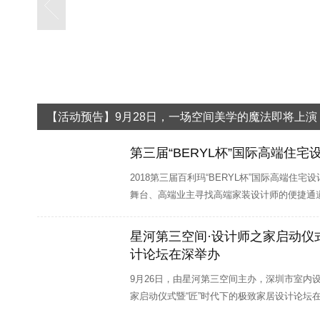
深圳市朗昇环境艺术设计有限公司
招聘职位：
软装设计师、
帝凯室内设计
招聘职位：
方案设计师、 软装设计师、 施工
深圳市西瑞尔建筑设计顾问有限公司
招聘职位：
设计师助理
深圳中艺兴隆装饰设计工程有限公司
招聘职位：
方案设计师
【活动预告】9月28日，一场空间美学的魔法即将上演
创艺园文旅（集团）
招聘职位：
手绘方案设计师、 业务精英
第三届“BERYL杯”国际高端住
鱼眼设计顾问（深圳）有限公司
招聘职位：
施工图高级绘图
2018第三届百利玛“BERYL杯”国际高端住
深圳市糖果设计顾问有限公司
招聘职位：
工程总监、 设计管
舞台、高端业主寻找高端家装设计师的便捷通
星河第三空间·设计师之家启动仪
计论坛在深举办
9月26日，由星河第三空间主办，深圳市室内
家启动仪式暨“匠”时代下的极致家居设计论坛