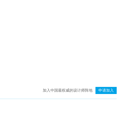
臻品空间设计（深圳）：万向·湖畔晓风
加入中国最权威的设计师阵地
申请加入
则灵艺术 | 上海龙湖天琅高定工作室：艺术即