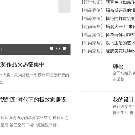
【设计知识】
阿宝色《如懿
品牌主管、主创设计师、 方案设计师
【精品案例】
福布斯评选的“
【精品案例】
惊艳的竹建筑
图深化设计师
【时尚家居】
脑洞大开！“末
、 方案设计师助理、助理实习生、设计师
【精品案例】
简单而鲜明OPT
【时尚家居】
以《生活的艺术
总监、 设计师总监、 方案设计师助理、施工图深化设计师、效果图设计师、工
！
1
2
3
【时尚家居】
朦胧美花瓶Neb
、 施工图设计师、方案设计师
宅设奖作品火热征集中
韩松
员、室内施工图组长、 实习绘图员、3D室内设计效果图绘图员、方案设计师
空间情绪的
宅设计大奖，只为搭建一个设计师绽放梦想的
的柔软
理助理
道。
我的设计
式暨“匠”时代下的极致家居设
设计改变生活
体会生活 善于
设计师协会协办的星河第三空间·设计师之
在星河·第三空间二楼中庭隆重举行。