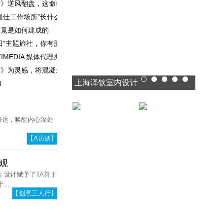
传》逆风翻盘，这命都是灯光给的
最佳工作场所”长什么样？
究竟是如何建成的
日”主题旅社，你有胆量来住一住吗？
IMEDIA 媒体代理办公室
》为灵感，将混凝土和石头变成一座“书籍”别墅
程造价员
上海泽钦室内设计
1
2
3
4
5
l
表达，唤醒内心深处
每场有高人，
刘波：专一才
每场有收获
能极致设计
【A访谈】
观
 设计赋予了TA善于
...
【创意三人行】