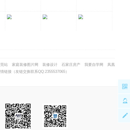
东莞站
家庭装修图片网
装修设计
石家庄房产
我要自学网
凤凰
情链接（友链交换联系QQ:2355537065）