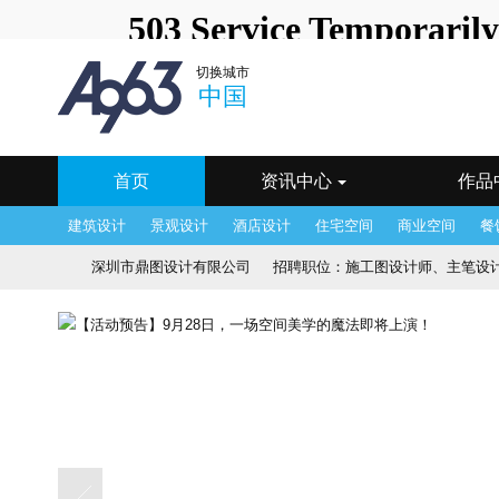
中国
深圳站
北京站
上
切换城市
澳门站
长春站
长沙站
常
中国
海口站
杭州站
合肥站
惠
宁波站
其它站
青岛站
潮
武汉站
西安站
西宁站
厦
首页
资讯中心
作品
建筑设计
景观设计
酒店设计
住宅空间
商业空间
餐
深圳市鼎图设计有限公司
招聘职位：
施工图设计师、主笔设
深圳市经纬盛世建筑工程装饰设计有限公司
招聘职位：
软装
深圳市宋三英装饰设计有限公司
招聘职位：
方案设计师、施工图
香港JR设计顾问公司
招聘职位：
软装设计师、设计部文员、
HDESIGN设计有限公司
招聘职位：
施工图设计师、物料设计
深圳市朗联设计顾问有限公司
招聘职位：
品牌主管、 运营