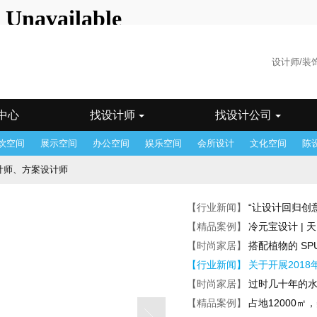
海站
广州站
州站
郴州站
成都站
东莞站
佛山站
福州站
贵阳站
哈尔
州站
济南站
昆明站
兰州站
临沂站
南昌站
南京站
南宁
汕站
沈阳站
石家庄
苏州站
台湾站
太原站
天津站
乌鲁
门站
香港站
徐州站
银川站
郑州站
中山站
重庆站
珠海
中心
找设计师
找设计公司
饮空间
展示空间
办公空间
娱乐空间
会所设计
文化空间
陈
计师、方案设计师
设计师、施工图（CAD）绘图员、 3D效果图绘图员、软装设计销售
【行业新闻】
“让设计回归创
设计师、效果图设计师、3D效果图绘图员、 室内施工图设计师、室内效果图设计师、 施工
【精品案例】
冷元宝设计 |
【时尚家居】
搭配植物的 SPU
酒店客房设计师、 景观施工图设计师、 酒店会议方案设计师
【行业新闻】
关于开展201
师、机电施工图设计师、深化设计师、后期/驻场设计师、 项目经理、前期概
【时尚家居】
过时几十年的
【精品案例】
占地12000
助理、陈设助理、陈设设计师、设计助理、 项目经理