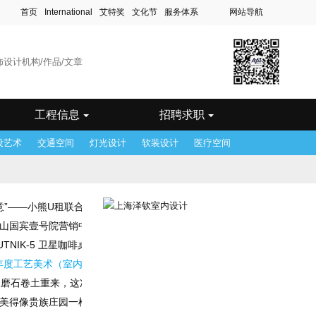
首页
International
艾特奖
文化节
服务体系
网站导航
滨
站
木齐站
站
工程信息
招聘求职
设艺术
交通空间
灯光设计
软装设计
医疗空间
意”——小熊U租联合英特尔、设计师协会，于洲际酒店高峰对话“2018室
图深化设计主管、 效果图设计主管
 天山国宾壹号院营销中心——塞上江南，流水人家
TNIK-5 卫星咖啡桌
8年度工艺美术（室内设计）高、中、初级专业技术资格评审工作的通知
念设计师
水磨石卷土重来，这次变成了时尚大咖
㎡，美得像贵族庄园一样的足球场