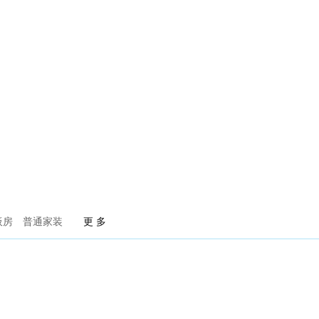
火泥炉
武汉赫本酒吧
板房
普通家装
更 多
荣记餐饮
简.素