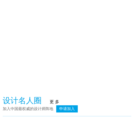
火泥炉
武汉赫本酒吧
臻品空间设计（深圳）：万向·湖畔晓风
荣记餐饮
设计名人圈
更 多
加入中国最权威的设计师阵地
申请加入
简.素
则灵艺术 | 上海龙湖天琅高定工