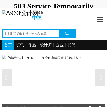
首页
中国
深圳站
北京站
上海站
切换城市
澳门站
长春站
长沙站
常州站
资讯中心
中国
海口站
杭州站
合肥站
惠州站
宁波站
其它站
青岛站
潮汕站
作品中心
武汉站
西安站
西宁站
厦门站
找设计师
首页
资讯
作品
设计师
企业
招聘
找设计公司
工程信息
招聘求职