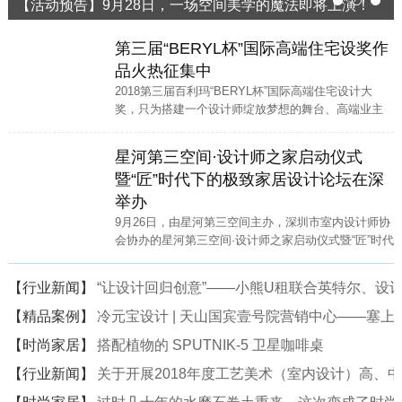
【活动预告】9月28日，一场空间美学的魔法即将上演！
1
2
3
第三届“BERYL杯”国际高端住宅设奖作
品火热征集中
2018第三届百利玛“BERYL杯”国际高端住宅设计大
奖，只为搭建一个设计师绽放梦想的舞台、高端业主
寻找高端家装设计师的便捷通道。
星河第三空间·设计师之家启动仪式
暨“匠”时代下的极致家居设计论坛在深
举办
9月26日，由星河第三空间主办，深圳市室内设计师协
会协办的星河第三空间·设计师之家启动仪式暨“匠”时代
下的极致家居设计论坛在星河·第三空间二楼中庭隆重
举行。
【行业新闻】
“让设计回归创意”——小熊U租联合英特尔、设计
【精品案例】
冷元宝设计 | 天山国宾壹号院营销中心——塞
【时尚家居】
搭配植物的 SPUTNIK-5 卫星咖啡桌
【行业新闻】
关于开展2018年度工艺美术（室内设计）高、