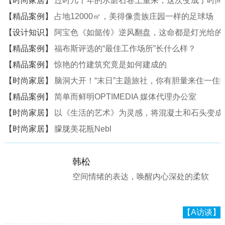
【时尚家居】
过时几十年的水磨石卷土重来，这次变成了时尚
【精品案例】
占地12000㎡，美得像贵族庄园一样的足球场
【设计知识】
阿宝色《如懿传》逆风翻盘，这命都是灯光给的
【精品案例】
福布斯评选的“最佳工作场所”长什么样？
【精品案例】
惊艳的竹建筑究竟是如何建成的
【时尚家居】
脑洞大开！“末日”主题旅社，你有胆量来住一住
【精品案例】
简单而鲜明OPTIMEDIA 媒体代理办公室
【时尚家居】
以《生活的艺术》为灵感，将混凝土和石头变成一
【时尚家居】
朦胧美花瓶Nebl
韩松
空间情绪的表达，唤醒内心深处的柔软
【A访谈】