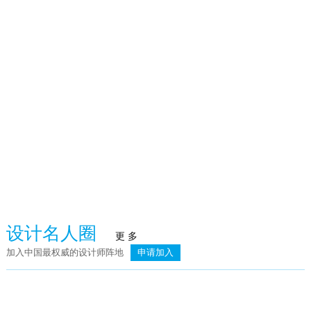
火泥炉
武汉赫本酒吧
臻品空间设计（深圳）：万向·湖畔晓风
荣记餐饮
设计名人圈
更 多
加入中国最权威的设计师阵地
申请加入
简.素
则灵艺术 | 上海龙湖天琅高定工