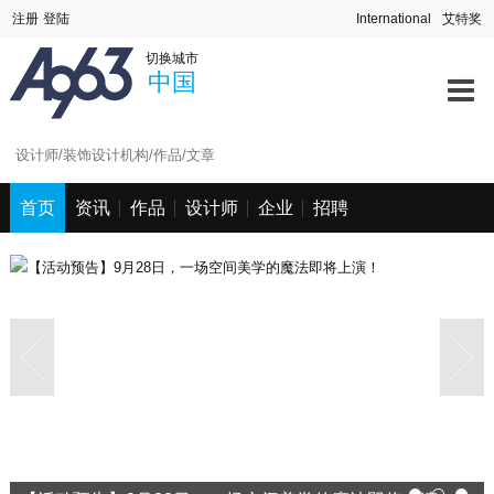
首页
中国
深圳站
北京站
上海站
切换城市
澳门站
长春站
长沙站
常州站
资讯中心
中国
海口站
杭州站
合肥站
惠州站
宁波站
其它站
青岛站
潮汕站
作品中心
武汉站
西安站
西宁站
厦门站
找设计师
首页
资讯
作品
设计师
企业
招聘
找设计公司
工程信息
招聘求职