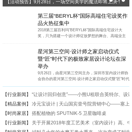
【活动预告】9月28日，一场空间美学的魔法即将上演！
1
2
3
第三届“BERYL杯”国际高端住宅设奖作
品火热征集中
2018第三届百利玛“BERYL杯”国际高端住宅设计大
奖，只为搭建一个设计师绽放梦想的舞台、高端业主
寻找高端家装设计师的便捷通道。
星河第三空间·设计师之家启动仪式
暨“匠”时代下的极致家居设计论坛在深
举办
9月26日，由星河第三空间主办，深圳市室内设计师协
会协办的星河第三空间·设计师之家启动仪式暨“匠”时代
下的极致家居设计论坛在星河·第三空间二楼中庭隆重
举行。
【行业新闻】
“让设计回归创意”——小熊U租联合英特尔、设计
【精品案例】
冷元宝设计 | 天山国宾壹号院营销中心——塞
【时尚家居】
搭配植物的 SPUTNIK-5 卫星咖啡桌
【行业新闻】
关于开展2018年度工艺美术（室内设计）高、