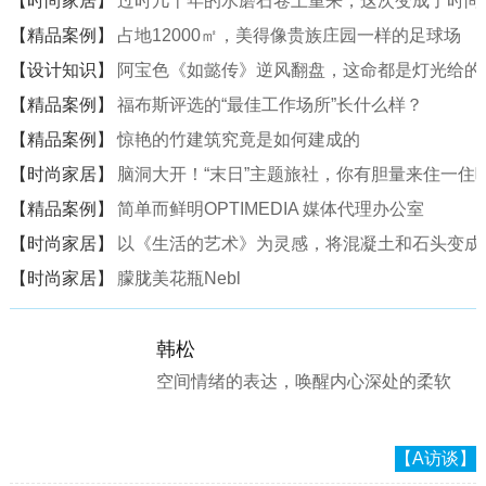
【时尚家居】
过时几十年的水磨石卷土重来，这次变成了时尚
【精品案例】
占地12000㎡，美得像贵族庄园一样的足球场
【设计知识】
阿宝色《如懿传》逆风翻盘，这命都是灯光给的
【精品案例】
福布斯评选的“最佳工作场所”长什么样？
【精品案例】
惊艳的竹建筑究竟是如何建成的
【时尚家居】
脑洞大开！“末日”主题旅社，你有胆量来住一住
【精品案例】
简单而鲜明OPTIMEDIA 媒体代理办公室
【时尚家居】
以《生活的艺术》为灵感，将混凝土和石头变成一
【时尚家居】
朦胧美花瓶Nebl
韩松
空间情绪的表达，唤醒内心深处的柔软
【A访谈】