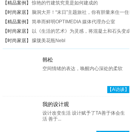
【精品案例】
惊艳的竹建筑究竟是如何建成的
【时尚家居】
脑洞大开！“末日”主题旅社，你有胆量来住一住
【精品案例】
简单而鲜明OPTIMEDIA 媒体代理办公室
【时尚家居】
以《生活的艺术》为灵感，将混凝土和石头变成一
【时尚家居】
朦胧美花瓶Nebl
韩松
空间情绪的表达，唤醒内心深处的柔软
【A访谈】
我的设计观
设计改变生活 设计赋予了TA善于体会生
活 善于...