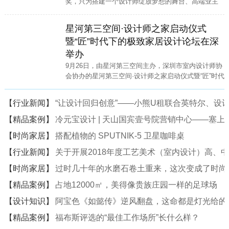
奖，只为搭建一个设计师绽放梦想的舞台、高端业主
寻找高端家装设计师的便捷通道。
星河第三空间·设计师之家启动仪式
暨“匠”时代下的极致家居设计论坛在深
举办
9月26日，由星河第三空间主办，深圳市室内设计师协
会协办的星河第三空间·设计师之家启动仪式暨“匠”时代
下的极致家居设计论坛在星河·第三空间二楼中庭隆重
举行。
【行业新闻】
“让设计回归创意”——小熊U租联合英特尔、设计
【精品案例】
冷元宝设计 | 天山国宾壹号院营销中心——塞
【时尚家居】
搭配植物的 SPUTNIK-5 卫星咖啡桌
【行业新闻】
关于开展2018年度工艺美术（室内设计）高、
【时尚家居】
过时几十年的水磨石卷土重来，这次变成了时尚
【精品案例】
占地12000㎡，美得像贵族庄园一样的足球场
【设计知识】
阿宝色《如懿传》逆风翻盘，这命都是灯光给的
【精品案例】
福布斯评选的“最佳工作场所”长什么样？