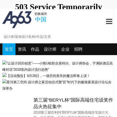
中国
深圳站
北京站
上海站
切换城市
澳门站
长春站
长沙站
常州站
中国
海口站
杭州站
合肥站
惠州站
宁波站
其它站
青岛站
潮汕站
武汉站
西安站
西宁站
厦门站
首页
资讯
作品
设计师
企业
招聘
第三届“BERYL杯”国际高端住宅设奖作
品火热征集中
2018第三届百利玛“BERYL杯”国际高端住宅设计大