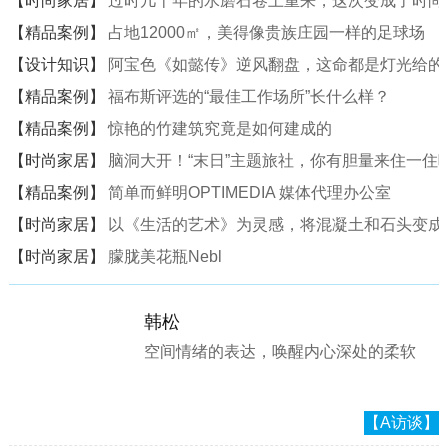
【时尚家居】
过时几十年的水磨石卷土重来，这次变成了时尚
【精品案例】
占地12000㎡，美得像贵族庄园一样的足球场
【设计知识】
阿宝色《如懿传》逆风翻盘，这命都是灯光给的
【精品案例】
福布斯评选的“最佳工作场所”长什么样？
【精品案例】
惊艳的竹建筑究竟是如何建成的
【时尚家居】
脑洞大开！“末日”主题旅社，你有胆量来住一住
【精品案例】
简单而鲜明OPTIMEDIA 媒体代理办公室
【时尚家居】
以《生活的艺术》为灵感，将混凝土和石头变成一
【时尚家居】
朦胧美花瓶Nebl
韩松
空间情绪的表达，唤醒内心深处的柔软
【A访谈】