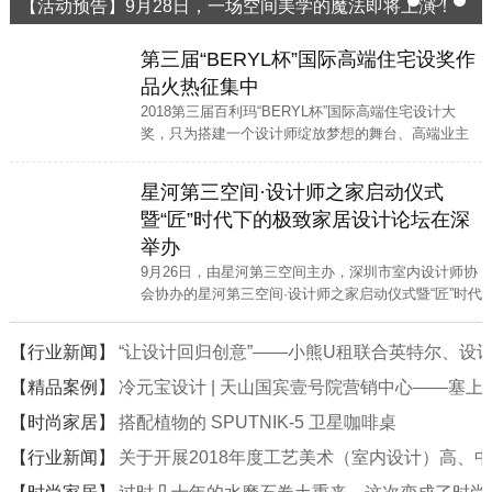
【活动预告】9月28日，一场空间美学的魔法即将上演！
1
2
3
第三届“BERYL杯”国际高端住宅设奖作
品火热征集中
2018第三届百利玛“BERYL杯”国际高端住宅设计大
奖，只为搭建一个设计师绽放梦想的舞台、高端业主
寻找高端家装设计师的便捷通道。
星河第三空间·设计师之家启动仪式
暨“匠”时代下的极致家居设计论坛在深
举办
9月26日，由星河第三空间主办，深圳市室内设计师协
会协办的星河第三空间·设计师之家启动仪式暨“匠”时代
下的极致家居设计论坛在星河·第三空间二楼中庭隆重
举行。
【行业新闻】
“让设计回归创意”——小熊U租联合英特尔、设计
【精品案例】
冷元宝设计 | 天山国宾壹号院营销中心——塞
【时尚家居】
搭配植物的 SPUTNIK-5 卫星咖啡桌
【行业新闻】
关于开展2018年度工艺美术（室内设计）高、