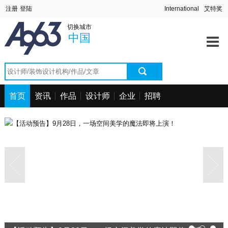
首页
中国
深圳站
北京站
上海站
切换城市
澳门站
长春站
长沙站
常州站
资讯中心
中国
海口站
杭州站
合肥站
惠州站
宁波站
其它站
青岛站
潮汕站
作品中心
武汉站
西安站
西宁站
厦门站
找设计师
首页
资讯
作品
设计师
企业
招聘
找设计公司
工程信息
招聘求职