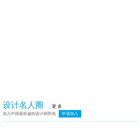
火泥炉
武汉赫本酒吧
臻品空间设计（深圳）：万向·湖畔晓风
荣记餐饮
设计名人圈
更 多
加入中国最权威的设计师阵地
申请加入
简.素
则灵艺术 | 上海龙湖天琅高定工