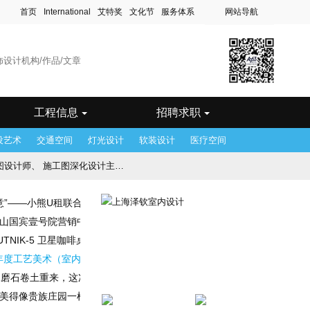
首页
International
艾特奖
文化节
服务体系
网站导航
滨
站
木齐站
站
工程信息
招聘求职
设艺术
交通空间
灯光设计
软装设计
医疗空间
图深化设计主管、 效果图设计主管
意”——小熊U租联合英特尔、设计师协会，于洲际酒店高峰对话“2018室
念设计师
 天山国宾壹号院营销中心——塞上江南，流水人家
TNIK-5 卫星咖啡桌
8年度工艺美术（室内设计）高、中、初级专业技术资格评审工作的通知
水磨石卷土重来，这次变成了时尚大咖
㎡，美得像贵族庄园一样的足球场