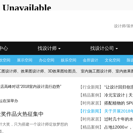
海站
广州站
州站
郴州站
成都站
东莞站
佛山站
福州站
贵阳站
哈尔
州站
济南站
昆明站
兰州站
临沂站
南昌站
南京站
南宁
汕站
沈阳站
石家庄
苏州站
台湾站
太原站
天津站
乌鲁
门站
香港站
徐州站
银川站
郑州站
中山站
重庆站
珠海
中心
找设计师
找设计公司
饮空间
展示空间
办公空间
娱乐空间
会所设计
文化空间
陈
设计师、效果图设计师、3D效果图绘图员、 室内施工图设计师、室内效果图设计师、 施工
酒店客房设计师、 景观施工图设计师、 酒店会议方案设计师
【行业新闻】
“让设计回归创
师、机电施工图设计师、深化设计师、后期/驻场设计师、 项目经理、前期概
【精品案例】
冷元宝设计 |
【时尚家居】
搭配植物的 SPU
助理、陈设助理、陈设设计师、设计助理、 项目经理
【行业新闻】
关于开展201
宅设奖作品火热征集中
品牌主管、主创设计师、 方案设计师
【时尚家居】
过时几十年的
宅设计大奖，只为搭建一个设计师绽放梦想的
【精品案例】
占地12000
图深化设计师
道。