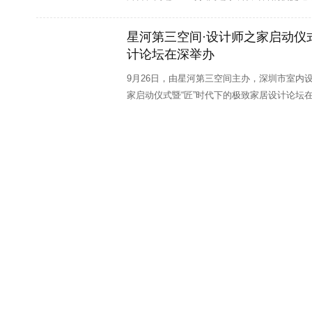
深圳市西瑞尔建筑设计顾问有限公司
招聘职位：
设计师助理
星河第三空间·设计师之家启动仪
深圳中艺兴隆装饰设计工程有限公司
招聘职位：
方案设计师
计论坛在深举办
创艺园文旅（集团）
招聘职位：
手绘方案设计师、 业务精英
9月26日，由星河第三空间主办，深圳市室内
家启动仪式暨“匠”时代下的极致家居设计论坛
鱼眼设计顾问（深圳）有限公司
招聘职位：
施工图高级绘图
深圳市糖果设计顾问有限公司
招聘职位：
工程总监、 设计管
深圳市鼎图设计有限公司
招聘职位：
施工图设计师、主笔设
深圳市经纬盛世建筑工程装饰设计有限公司
招聘职位：
软装