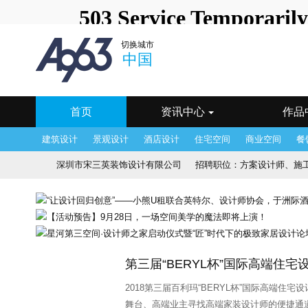
中国
深圳站
北京站
上
切换城市
澳门站
长春站
长沙站
常
中国
海口站
杭州站
合肥站
惠
宁波站
其它站
青岛站
潮
武汉站
西安站
西宁站
厦
首页
资讯中心
作品
建筑设计
景观设计
酒店设计
住宅空间
商业空间
餐
深圳市宋三英装饰设计有限公司
招聘职位：
方案设计师、施工图
香港JR设计顾问公司
招聘职位：
软装设计师、设计部文员、
HDESIGN设计有限公司
招聘职位：
施工图设计师、物料设计
深圳市朗联设计顾问有限公司
招聘职位：
品牌主管、 运营
第三届“BERYL杯”国际高端住
深圳市朗昇环境艺术设计有限公司
招聘职位：
软装设计师、
2018第三届百利玛“BERYL杯”国际高端住
帝凯室内设计
招聘职位：
方案设计师、 软装设计师、 施工
舞台、高端业主寻找高端家装设计师的便捷通