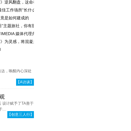
传》逆风翻盘，这命都是灯光给的
每场有高人，
刘波：专一才
每场有收获
能极致设计
最佳工作场所”长什么样？
究竟是如何建成的
程造价员
日”主题旅社，你有胆量来住一住吗？
IMEDIA 媒体代理办公室
》为灵感，将混凝土和石头变成一座“书籍”别墅
l
表达，唤醒内心深处
【A访谈】
观
 设计赋予了TA善于
...
【创意三人行】