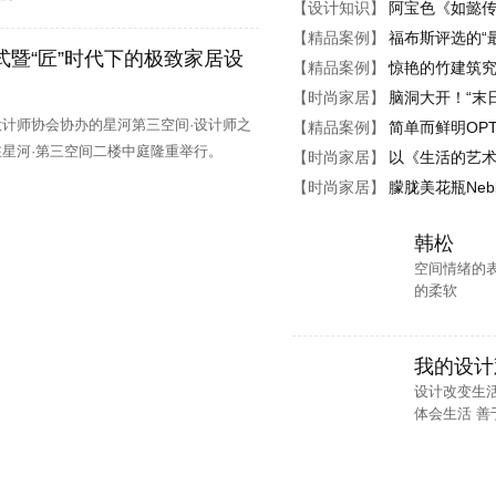
【设计知识】
阿宝色《如懿
、 方案设计师助理、助理实习生、设计师
【精品案例】
福布斯评选的“
式暨“匠”时代下的极致家居设
【精品案例】
惊艳的竹建筑
总监、 设计师总监、 方案设计师助理、施工图深化设计师、效果图设计师、工
【时尚家居】
脑洞大开！“末
、 施工图设计师、方案设计师
设计师协会协办的星河第三空间·设计师之
【精品案例】
简单而鲜明OPT
在星河·第三空间二楼中庭隆重举行。
【时尚家居】
以《生活的艺术
员、室内施工图组长、 实习绘图员、3D室内设计效果图绘图员、方案设计师
【时尚家居】
朦胧美花瓶Neb
理助理
韩松
计师、方案设计师
空间情绪的
的柔软
设计师、施工图（CAD）绘图员、 3D效果图绘图员、软装设计销售
我的设计
设计改变生活
体会生活 善于