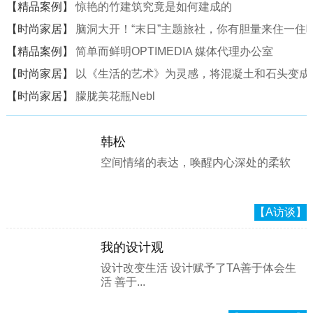
【精品案例】
惊艳的竹建筑究竟是如何建成的
【时尚家居】
脑洞大开！“末日”主题旅社，你有胆量来住一住
【精品案例】
简单而鲜明OPTIMEDIA 媒体代理办公室
【时尚家居】
以《生活的艺术》为灵感，将混凝土和石头变成一
【时尚家居】
朦胧美花瓶Nebl
韩松
空间情绪的表达，唤醒内心深处的柔软
【A访谈】
我的设计观
设计改变生活 设计赋予了TA善于体会生
活 善于...