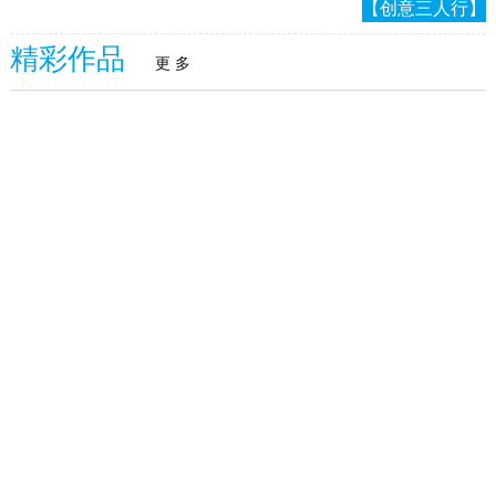
【创意三人行】
精彩作品
更 多
火泥炉
武汉赫本酒吧