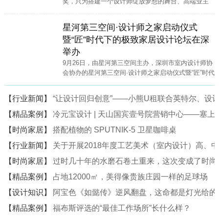
奖，只为搭建一个设计师绽放梦想的舞台、高端业主
寻找高端家装设计师的便捷通道。
星河第三空间·设计师之家启动仪式
暨“匠”时代下的极致家居设计论坛在深
举办
9月26日，由星河第三空间主办，深圳市室内设计师协
会协办的星河第三空间·设计师之家启动仪式暨“匠”时代
下的极致家居设计论坛在星河·第三空间二楼中庭隆重
举行。
【行业新闻】
“让设计回归创意”——小熊U租联合英特尔、设计
【精品案例】
冷元宝设计 | 天山国宾壹号院营销中心——塞
【时尚家居】
搭配植物的 SPUTNIK-5 卫星咖啡桌
【行业新闻】
关于开展2018年度工艺美术（室内设计）高、
【时尚家居】
过时几十年的水磨石卷土重来，这次变成了时尚
【精品案例】
占地12000㎡，美得像贵族庄园一样的足球场
【设计知识】
阿宝色《如懿传》逆风翻盘，这命都是灯光给的
【精品案例】
福布斯评选的“最佳工作场所”长什么样？