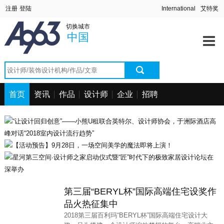
中国
深圳站
北京站
上海站
切换城市
澳门站
长春站
长沙站
常州站
中国
海口站
杭州站
合肥站
惠州站
宁波站
其它站
青岛站
潮汕站
武汉站
西安站
西宁站
厦门站
首页
资讯
作品
设计师
企业
招聘
第三届“BERYL杯”国际高端住宅设奖作
品火热征集中
2018第三届百利玛“BERYL杯”国际高端住宅设计大