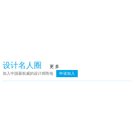
臻品空间设计（深圳）：万向·湖畔晓风
荣记餐饮
设计名人圈
更 多
加入中国最权威的设计师阵地
申请加入
简.素
则灵艺术 | 上海龙湖天琅高定工