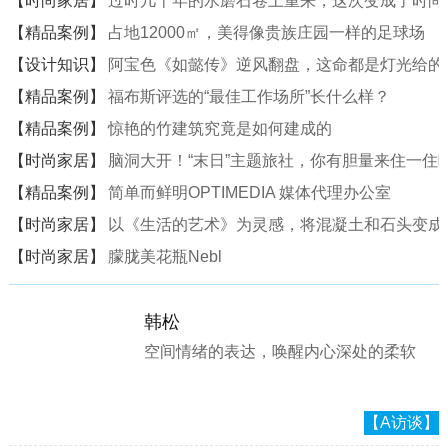
【时尚家居】
过时几十年的水磨石卷土重来，这次变成了时尚
【精品案例】
占地12000㎡，美得像贵族庄园一样的足球场
【设计知识】
阿宝色《如懿传》逆风翻盘，这命都是灯光给的
【精品案例】
福布斯评选的“最佳工作场所”长什么样？
【精品案例】
惊艳的竹建筑究竟是如何建成的
【时尚家居】
脑洞大开！“末日”主题旅社，你有胆量来住一住
【精品案例】
简单而鲜明OPTIMEDIA 媒体代理办公室
【时尚家居】
以《生活的艺术》为灵感，将混凝土和石头变成一
【时尚家居】
朦胧美花瓶Nebl
韩松
空间情绪的表达，唤醒内心深处的柔软
【A访谈】