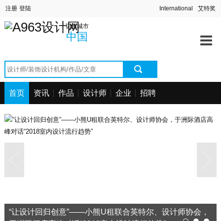
首页
中国
深圳站
北京站
上海站
切换城市
澳门站
长春站
长沙站
常州站
资讯中心
中国
海口站
杭州站
合肥站
惠州站
宁波站
其它站
青岛站
潮汕站
作品中心
武汉站
西安站
西宁站
厦门站
找设计师
首页
资讯
作品
设计师
企业
招聘
找设计公司
工程信息
招聘求职
“让设计回归创意”——小熊U租联合英特尔、设计师协会，