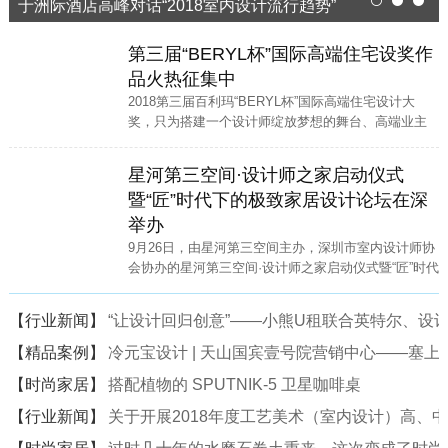
于洲际酒店高峰对话“2018室内设计流行趋势”
1
2
3
第三届“BERYL杯”国际高端住宅设奖作
品火热征集中
2018第三届百利玛“BERYL杯”国际高端住宅设计大
奖，只为搭建一个设计师绽放梦想的舞台、高端业主
寻找高端家装设计师的便捷通道。
星河第三空间·设计师之家启动仪式
暨“匠”时代下的极致家居设计论坛在深
举办
9月26日，由星河第三空间主办，深圳市室内设计师协
会协办的星河第三空间·设计师之家启动仪式暨“匠”时代
下的极致家居设计论坛在星河·第三空间二楼中庭隆重
举行。
【行业新闻】
“让设计回归创意”——小熊U租联合英特尔、设计
【精品案例】
冷元宝设计 | 天山国宾壹号院营销中心——塞
【时尚家居】
搭配植物的 SPUTNIK-5 卫星咖啡桌
【行业新闻】
关于开展2018年度工艺美术（室内设计）高、