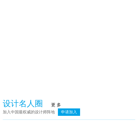
火泥炉
武汉赫本酒吧
臻品空间设计（深圳）：万向·湖畔晓风
荣记餐饮
设计名人圈
更 多
加入中国最权威的设计师阵地
申请加入
简.素
则灵艺术 | 上海龙湖天琅高定工